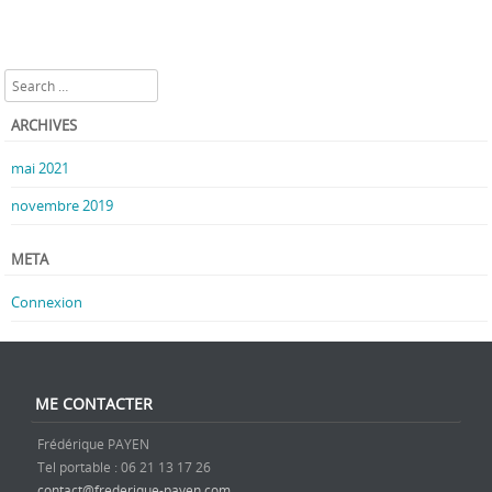
Search
ARCHIVES
mai 2021
novembre 2019
META
Connexion
ME CONTACTER
Frédérique PAYEN
Tel portable : 06 21 13 17 26
contact@frederique-payen.com