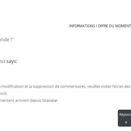
INFORMATIONS / OFFRE DU MOMEN
onde !
”
ss
says:
modification et la suppression de commentaires, veuillez visiter l’écran des
ord.
mentent arrivent depuis
Gravatar
.
Répond
e