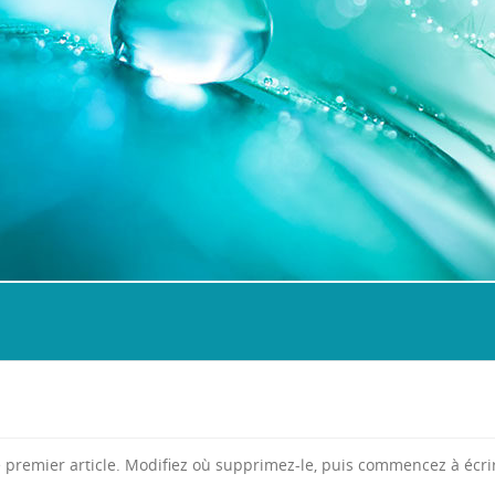
 premier article. Modifiez où supprimez-le, puis commencez à écrir