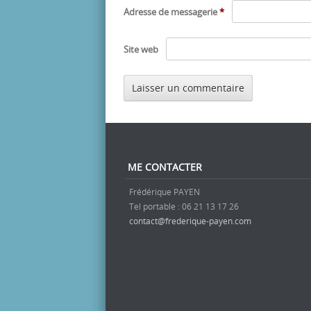
Adresse de messagerie
*
Site web
ME CONTACTER
Frédérique PAYEN
Tel portable : 06 21 13 17 26
contact@frederique-payen.com